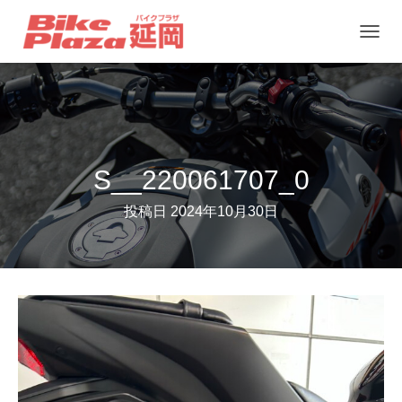
ナ
ビ
ゲ
ー
シ
ョ
S__220061707_0
ン
投稿日
2024年10月30日
を
切
り
替
え