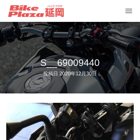
ナ
ビ
ゲ
ー
シ
ョ
S__69009440
ン
投稿日
2020年12月30日
を
切
り
替
え