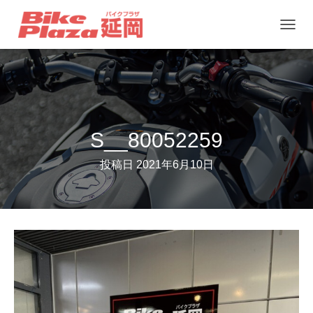
ナ
ビ
ゲ
ー
シ
ョ
S__80052259
ン
投稿日
2021年6月10日
を
切
り
替
え