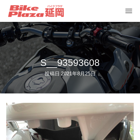
ナ
ビ
ゲ
ー
シ
ョ
S__93593608
ン
投稿日
2021年8月25日
を
切
り
替
え