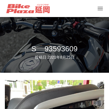
ナ
ビ
ゲ
ー
シ
ョ
S__93593609
ン
投稿日
2021年8月25日
を
切
り
替
え