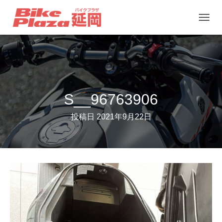
ナ
ビ
ゲ
ー
シ
ョ
S__96763906
ン
投稿日
2021年9月22日
を
切
り
替
え