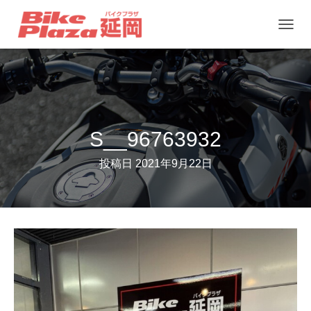
ナ
ビ
ゲ
ー
シ
ョ
S__96763932
ン
投稿日
2021年9月22日
を
切
り
替
え