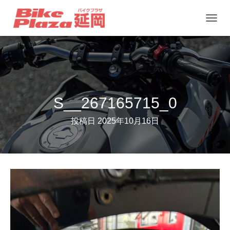
ナ
ビ
ゲ
ー
シ
ョ
S__267165715_0
ン
投稿日
2025年10月16日
を
切
り
替
え