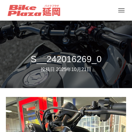
ナ
ビ
ゲ
ー
シ
ョ
S__242016269_0
ン
投稿日
2025年10月21日
を
切
り
替
え