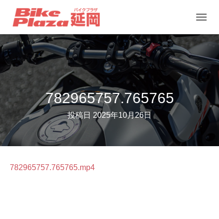
ナ
ビ
ゲ
ー
シ
ョ
782965757.765765
ン
投稿日
2025年10月26日
を
切
り
替
782965757.765765.mp4
え