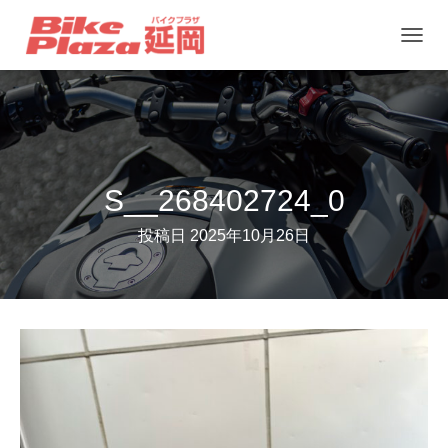
ナ
ビ
ゲ
ー
シ
ョ
S__268402724_0
ン
投稿日
2025年10月26日
を
切
り
替
え