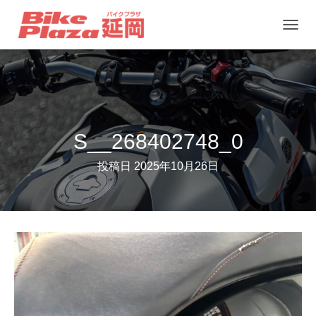
ナ
ビ
ゲ
ー
シ
ョ
S__268402748_0
ン
投稿日
2025年10月26日
を
切
り
替
え