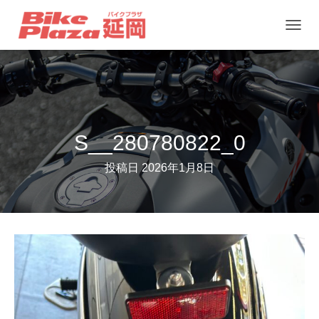
ナ
ビ
ゲ
ー
シ
ョ
S__280780822_0
ン
投稿日
2026年1月8日
を
切
り
替
え