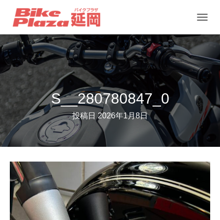
ナ
ビ
ゲ
ー
シ
ョ
S__280780847_0
ン
投稿日
2026年1月8日
を
切
り
替
え