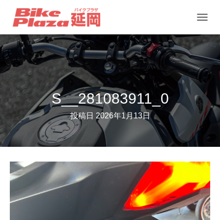
ナ
ビ
ゲ
ー
シ
ョ
S__281083911_0
ン
投稿日
2026年1月13日
を
切
り
替
え