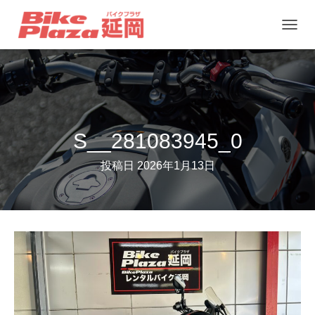
ナ
ビ
ゲ
ー
シ
ョ
S__281083945_0
ン
投稿日
2026年1月13日
を
切
り
替
え