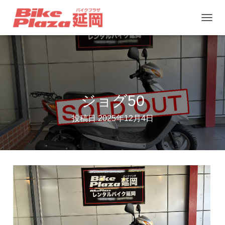
ナ
ビ
ゲ
ー
シ
ョ
ジョグ50
ン
投稿日
2025年12月4日
を
切
り
替
え