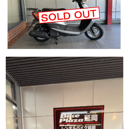
動
画
プ
レ
ー
ヤ
ー