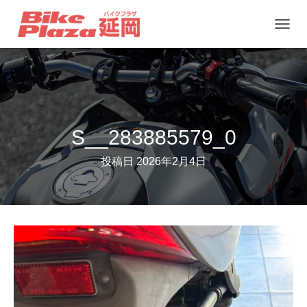
ナ
ビ
ゲ
ー
シ
ョ
S__283885579_0
ン
投稿日
2026年2月4日
を
切
り
替
え