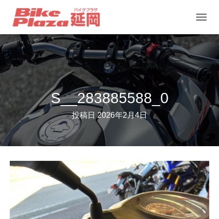
ナ
ビ
ゲ
ー
シ
ョ
S__283885588_0
ン
投稿日
2026年2月4日
を
切
り
替
え