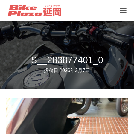
ナ
ビ
ゲ
ー
シ
ョ
S__283877401_0
ン
投稿日
2026年2月7日
を
切
り
替
え