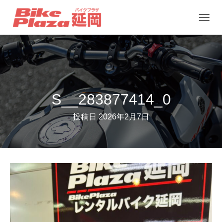
ナ
ビ
ゲ
ー
シ
ョ
S__283877414_0
ン
投稿日
2026年2月7日
を
切
り
替
え