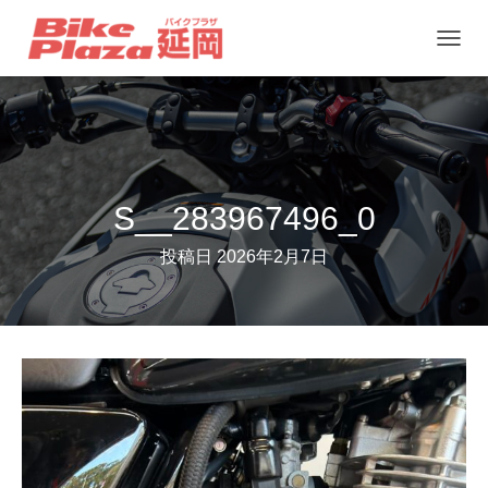
ナ
ビ
ゲ
ー
シ
ョ
S__283967496_0
ン
投稿日
2026年2月7日
を
切
り
替
え