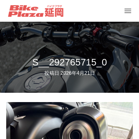
ナ
ビ
ゲ
ー
シ
ョ
S__292765715_0
ン
投稿日
2026年4月21日
を
切
り
替
え