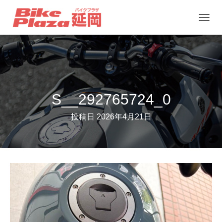
ナ
ビ
ゲ
ー
シ
ョ
S__292765724_0
ン
投稿日
2026年4月21日
を
切
り
替
え