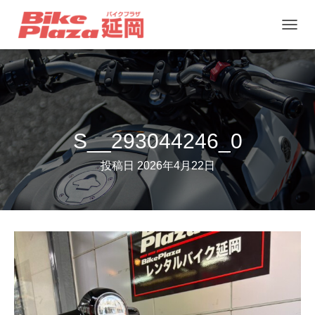
ナ
ビ
ゲ
ー
シ
ョ
S__293044246_0
ン
投稿日
2026年4月22日
を
切
り
替
え