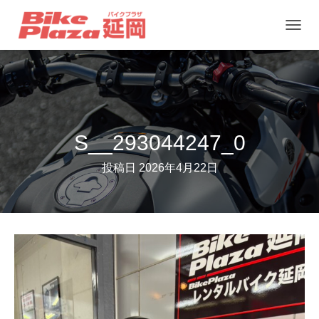
ナ
ビ
ゲ
ー
シ
ョ
S__293044247_0
ン
投稿日
2026年4月22日
を
切
り
替
え