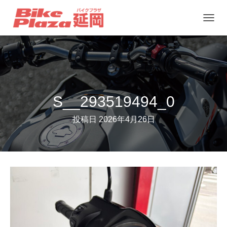
ナ
ビ
ゲ
ー
シ
ョ
S__293519494_0
ン
投稿日
2026年4月26日
を
切
り
替
え