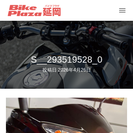
ナ
ビ
ゲ
ー
シ
ョ
S__293519528_0
ン
投稿日
2026年4月26日
を
切
り
替
え