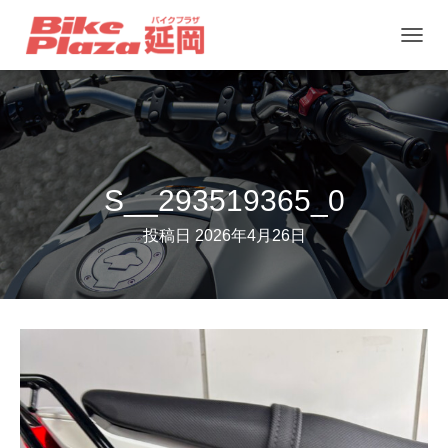
ナ
ビ
ゲ
ー
シ
ョ
S__293519365_0
ン
投稿日
2026年4月26日
を
切
り
替
え