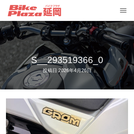
ナ
ビ
ゲ
ー
シ
ョ
S__293519366_0
ン
投稿日
2026年4月26日
を
切
り
替
え