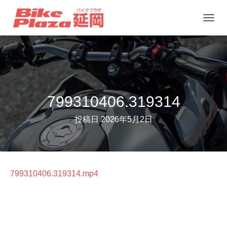
ナ
ビ
ゲ
ー
シ
ョ
799310406.319314
ン
投稿日
2026年5月2日
を
切
り
替
799310406.319314.mp4
え