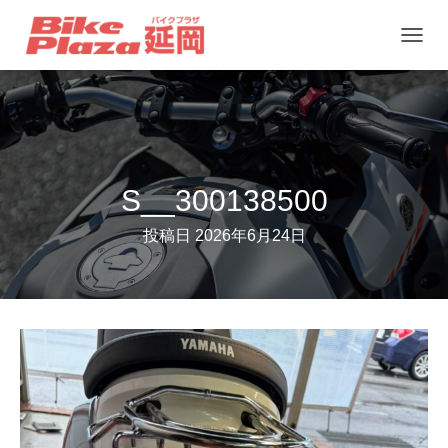
ナ
ビ
ゲ
ー
シ
ョ
S__300138500
ン
投稿日
2026年6月24日
を
切
り
替
え