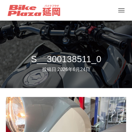
ナ
ビ
ゲ
ー
シ
ョ
S__300138511_0
ン
投稿日
2026年6月24日
を
切
り
替
え