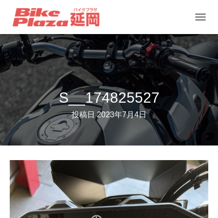
ナ
ビ
ゲ
ー
シ
ョ
S__174825527
ン
投稿日
2023年7月4日
を
切
り
替
え