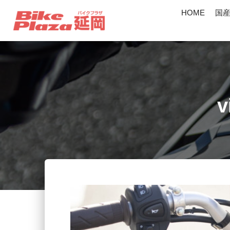
HOME
国
v