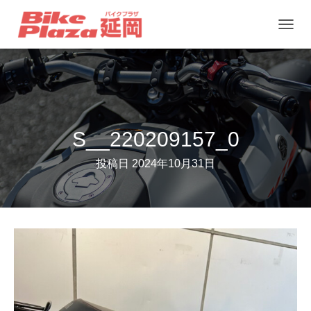
ナ
ビ
ゲ
ー
シ
ョ
S__220209157_0
ン
投稿日
2024年10月31日
を
切
り
替
え