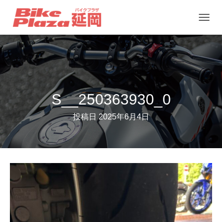
ナ
ビ
ゲ
ー
シ
ョ
S__250363930_0
ン
投稿日
2025年6月4日
を
切
り
替
え