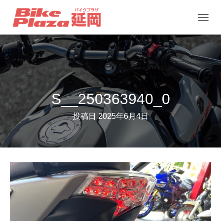
ナ
ビ
ゲ
ー
シ
ョ
S__250363940_0
ン
投稿日
2025年6月4日
を
切
り
替
え