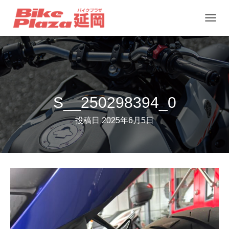
ナ
ビ
ゲ
ー
シ
ョ
S__250298394_0
ン
投稿日
2025年6月5日
を
切
り
替
え