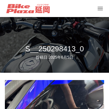
ナ
ビ
ゲ
ー
シ
ョ
S__250298413_0
ン
投稿日
2025年6月5日
を
切
り
替
え