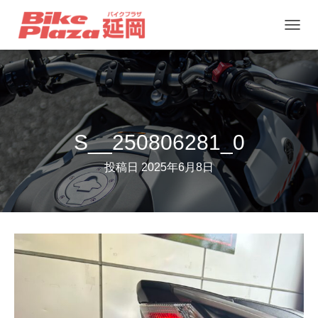
ナ
ビ
ゲ
ー
シ
ョ
S__250806281_0
ン
投稿日
2025年6月8日
を
切
り
替
え