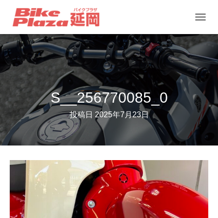
ナ
ビ
ゲ
ー
シ
ョ
S__256770085_0
ン
投稿日
2025年7月23日
を
切
り
替
え