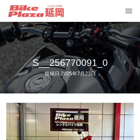
ナ
ビ
ゲ
ー
シ
ョ
S__256770091_0
ン
投稿日
2025年7月23日
を
切
り
替
え