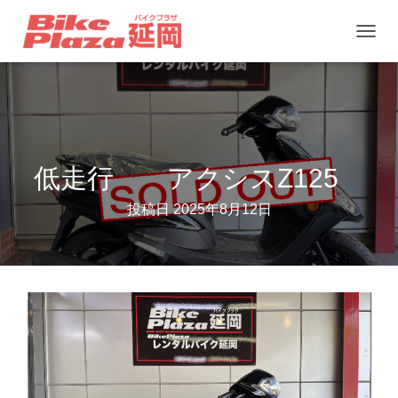
ナ
ビ
ゲ
ー
シ
ョ
低走行 アクシスZ125
ン
投稿日
2025年8月12日
を
切
り
替
え