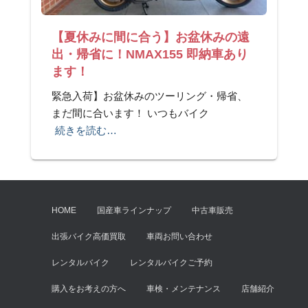
【夏休みに間に合う】お盆休みの遠
出・帰省に！NMAX155 即納車あり
ます！
緊急入荷】お盆休みのツーリング・帰省、
まだ間に合います！ いつもバイク
続きを読む…
HOME
国産車ラインナップ
中古車販売
出張バイク高価買取
車両お問い合わせ
レンタルバイク
レンタルバイクご予約
購入をお考えの方へ
車検・メンテナンス
店舗紹介