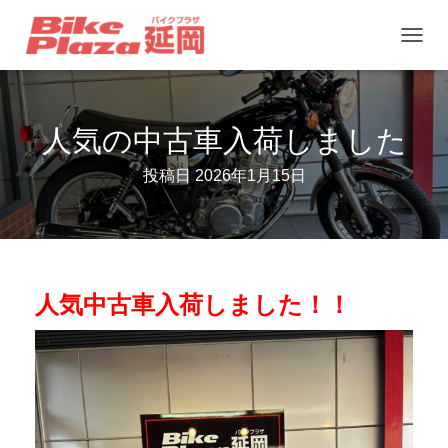
ナ
ビ
ゲ
人気の中古車入荷しました
ー
シ
投稿日
2026年1月15日
ョ
ン
を
切
り
人気中古車入荷しました！！
替
え