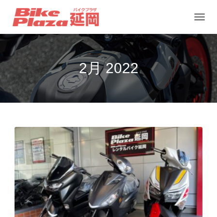
ナ
ビ
ゲ
2月 2022
ー
シ
ョ
ン
を
切
り
替
え