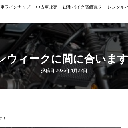
産車ラインナップ
中古車販売
出張バイク高価買取
レンタル
ンウィークに間に合います♪ 
投稿日
2026年4月22日
す！！