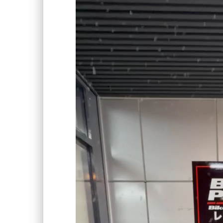
動
画
プ
レ
ー
ヤ
ー