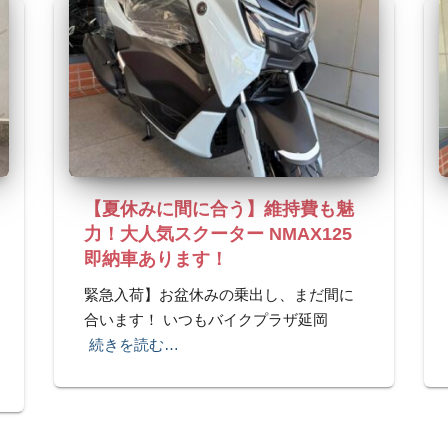
【夏休みに間に合う】維持費も魅
力！大人気スクーター NMAX125
即納車あります！
緊急入荷】お盆休みの乗出し、まだ間に
合います！ いつもバイクプラザ延岡
続きを読む…