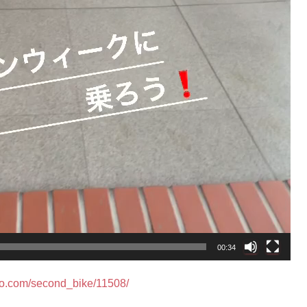
00:34
to.com/second_bike/11508/