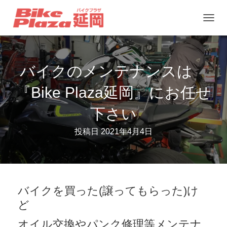
ナ
ビ
ゲ
バイクのメンテナンスは
ー
シ
『Bike Plaza延岡』にお任せ
ョ
下さい
ン
を
投稿日
2021年4月4日
切
り
替
え
バイクを買った(譲ってもらった)け
ど
オイル交換やパンク修理等メンテナ