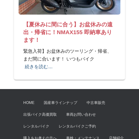
【夏休みに間に合う】お盆休みの遠
出・帰省に！NMAX155 即納車あり
ます！
緊急入荷】お盆休みのツーリング・帰省、
まだ間に合います！ いつもバイク
続きを読む…
HOME
国産車ラインナップ
中古車販売
出張バイク高価買取
車両お問い合わせ
レンタルバイク
レンタルバイクご予約
購入をお考えの方へ
車検・メンテナンス
店舗紹介