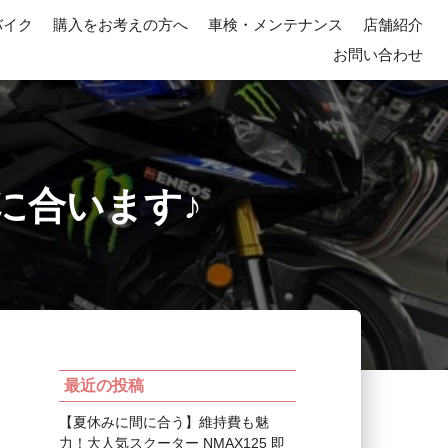
バイク
購入をお考えの方へ
車検・メンテナンス
店舗紹介
お問い合わせ
間に合います♪
最近の投稿
【夏休みに間に合う】維持費も魅
力！大人気スクーター NMAX125 即