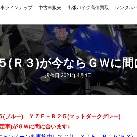
産車ラインナップ
中古車販売
出張バイク高価買取
レンタル
５(Ｒ３)が今ならＧＷに
投稿日
2021年4月4日
(ブルー) ＹＺＦ－Ｒ２５(マットダークグレー)
定車)がＧＷに間に合います♪
％キャンペーンを実施中しており、ＹＺＦ－Ｒ２５(Ｒ３)