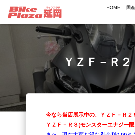
HOME
国
ＹＺＦ－Ｒ２
今なら当店展示中の、ＹＺＦ－Ｒ２５
ＹＺＦ－Ｒ３(モンスターエナジー限
また、現在大変お得な別金利0.99