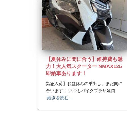
【夏休みに間に合う】維持費も魅
力！大人気スクーター NMAX125
即納車あります！
緊急入荷】お盆休みの乗出し、まだ間に
合います！ いつもバイクプラザ延岡
続きを読む…