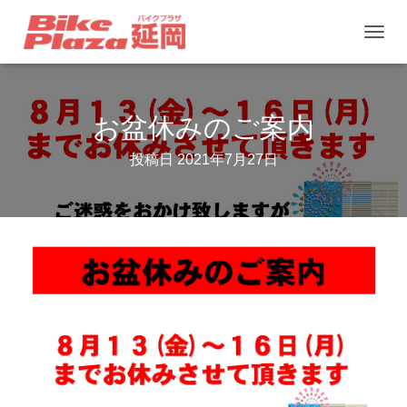
ナ
ビ
ゲ
お盆休みのご案内
ー
シ
投稿日
2021年7月27日
ョ
ン
を
切
り
替
え